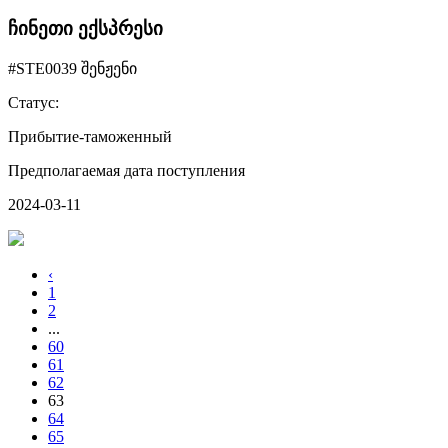
ჩინეთი ექსპრესი
#STE0039 შენჟენი
Статус:
Прибытие-таможенный
Предполагаемая дата поступления
2024-03-11
‹
1
2
...
60
61
62
63
64
65