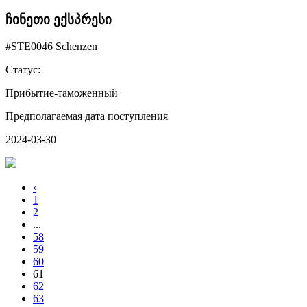
ჩინეთი ექსპრესი
#STE0046 Schenzen
Статус:
Прибытие-таможенный
Предполагаемая дата поступления
2024-03-30
‹
1
2
...
58
59
60
61
62
63