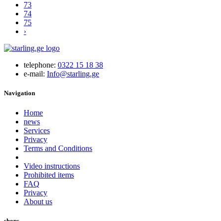
73
74
75
›
telephone:
0322 15 18 38
e-mail:
Info@starling.ge
Navigation
Home
news
Services
Privacy
Terms and Conditions
Video instructions
Prohibited items
FAQ
Privacy
About us
shops