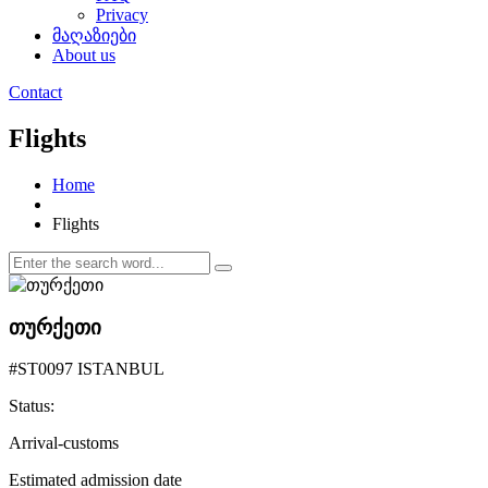
Privacy
მაღაზიები
About us
Contact
Flights
Home
Flights
თურქეთი
#ST0097 ISTANBUL
Status:
Arrival-customs
Estimated admission date